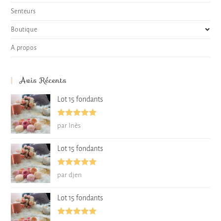
Senteurs
Boutique
A propos
Avis Récents
Lot 15 fondants
Note
5
sur
par Inès
5
Lot 15 fondants
Note
5
sur
par djen
5
Lot 15 fondants