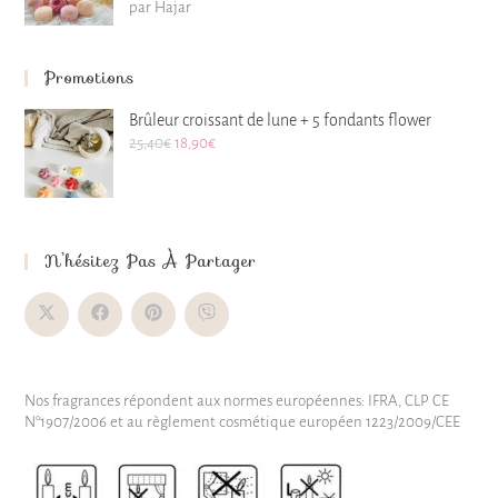
Note
5
sur
par Hajar
5
Promotions
Brûleur croissant de lune + 5 fondants flower
25,40
€
18,90
€
N’hésitez Pas À Partager
Nos fragrances répondent aux normes européennes: IFRA, CLP CE
N°1907/2006 et au règlement cosmétique européen 1223/2009/CEE